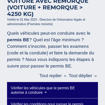
VOITURE AVEC REMORQUE
(VOITURE + REMORQUE >
4250 KG)
Vérifié le 01 Mar 2023 - Direction de l'information légale et
administrative (Première ministre)
Quels véhicules peut-on conduire avec le
permis BE
? Quel est l'âge minimum ?
Comment s'inscrire, passer les examens
(code et la conduite) et faire la demande du
permis ? Nous vous indiquons les étapes à
suivre pour passer le permis BE.
Tout replier
Tout déplier
keyboard_arrow_up
keyboard_arrow_down
Vérifier les véhicules que le permis BE
autorise à conduire
Vérifier les conditions pour passer le permis