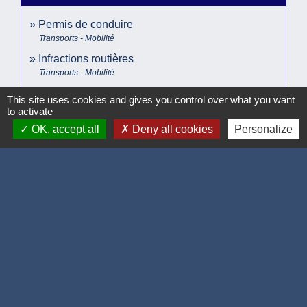
Permis de conduire
Transports - Mobilité
Infractions routières
Transports - Mobilité
This site uses cookies and gives you control over what you want
to activate
Pour en savoir plus
OK, accept all
Deny all cookies
Personalize
open_in_new
Dispositif Justif'Adresse
Agence nationale des titres sécurisés (ANTS)
Signaler une erreur sur cette page
Accueil / contacts