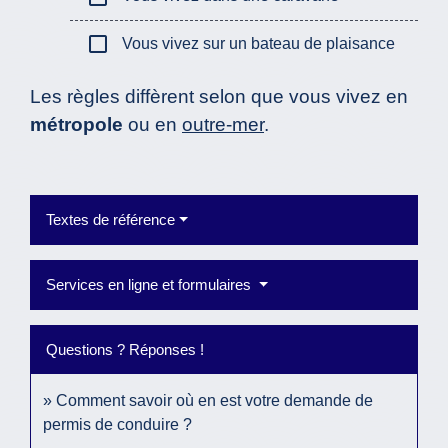
check_box_outline_blank
Vous vivez sur un bateau de plaisance
Les règles diffèrent selon que vous vivez en
métropole
ou en
outre-mer
.
Textes de référence
Services en ligne et formulaires
Questions ? Réponses !
Comment savoir où en est votre demande de
permis de conduire ?