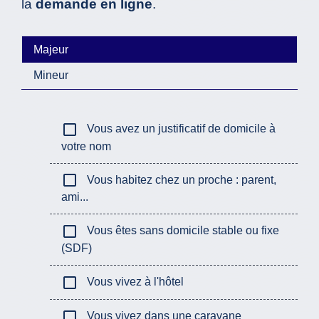
la
demande en ligne
.
Majeur
Mineur
check_box_outline_blank
Vous avez un justificatif de domicile à
votre nom
check_box_outline_blank
Vous habitez chez un proche : parent,
ami...
check_box_outline_blank
Vous êtes sans domicile stable ou fixe
(SDF)
check_box_outline_blank
Vous vivez à l'hôtel
check_box_outline_blank
Vous vivez dans une caravane