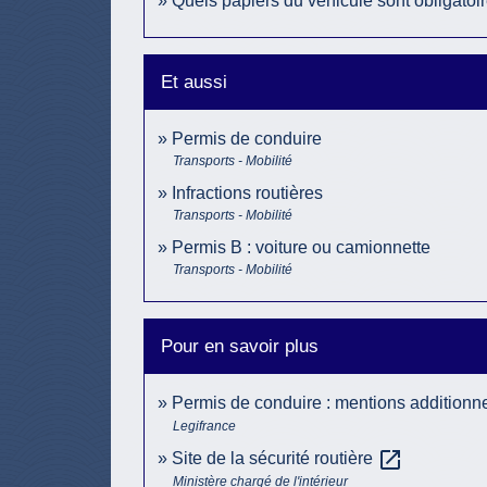
Quels papiers du véhicule sont obligatoire
Et aussi
Permis de conduire
Transports - Mobilité
Infractions routières
Transports - Mobilité
Permis B : voiture ou camionnette
Transports - Mobilité
Pour en savoir plus
Permis de conduire : mentions additionn
Legifrance
open_in_new
Site de la sécurité routière
Ministère chargé de l'intérieur