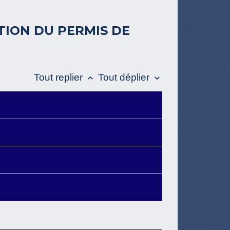
TION DU PERMIS DE
Tout replier
Tout déplier
keyboard_arrow_up
keyboard_arrow_down