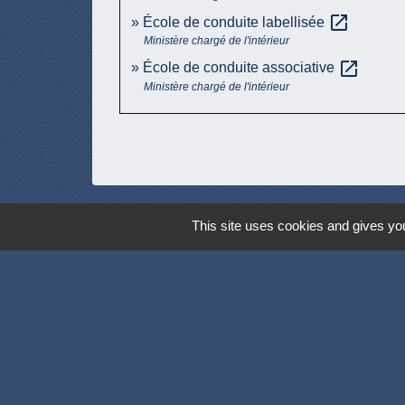
open_in_new
École de conduite labellisée
Ministère chargé de l'intérieur
open_in_new
École de conduite associative
Ministère chargé de l'intérieur
This site uses cookies and gives you