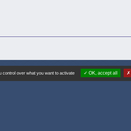
 control over what you want to activate
OK, accept all
Accueil / contacts
Commune de Corcelles-les-Monts
15, rue Eiffel
21160 Corcelles-les-Monts - FRANCE
+33 3 80 42 93 40
Contact par formulaire