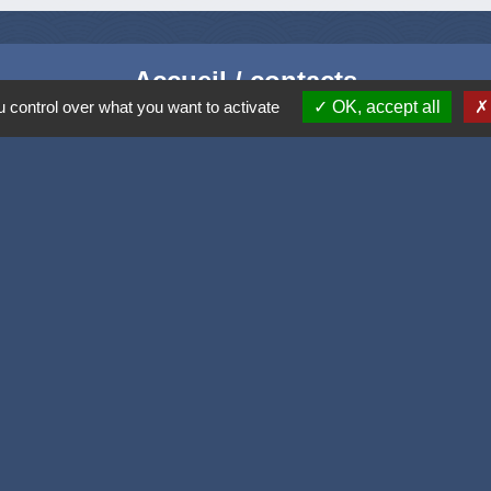
Accueil / contacts
 control over what you want to activate
OK, accept all
Commune de Corcelles-les-Monts
15, rue Eiffel
21160 Corcelles-les-Monts - FRANCE
+33 3 80 42 93 40
Contact par formulaire
Mél
: mairie@corcelles-les-monts.fr
Liens
e
 la Côte d'or