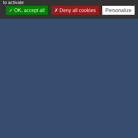
Équipements obligatoires en voiture : gilet de
to activate
sécurité, triangle...
OK, accept all
Deny all cookies
Personalize
Transports - Mobilité
Signaler une erreur sur cette page
Accueil / contacts
Commune de Corcelles-les-Monts
15, rue Eiffel
21160 Corcelles-les-Monts - FRANCE
+33 3 80 42 93 40
Contact par formulaire
Mél
: mairie@corcelles-les-monts.fr