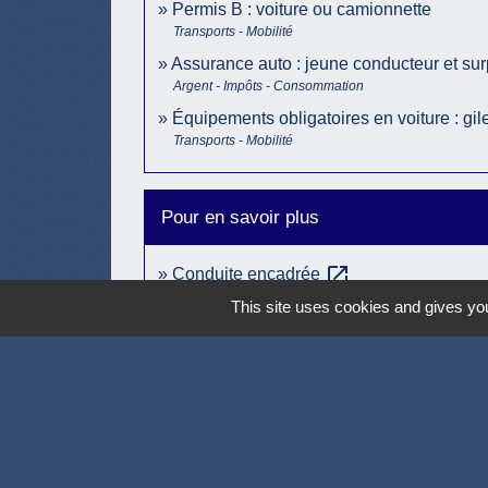
Permis B : voiture ou camionnette
Transports - Mobilité
Assurance auto : jeune conducteur et su
Argent - Impôts - Consommation
Équipements obligatoires en voiture : gilet
Transports - Mobilité
Pour en savoir plus
open_in_new
Conduite encadrée
Legifrance
This site uses cookies and gives you