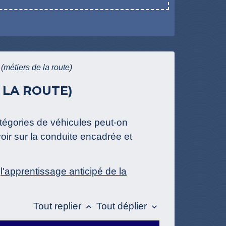
(métiers de la route)
 LA ROUTE)
atégories de véhicules peut-on
ir sur la conduite encadrée et
:
l'apprentissage anticipé de la
Tout replier
Tout déplier
keyboard_arrow_up
keyboard_arrow_down