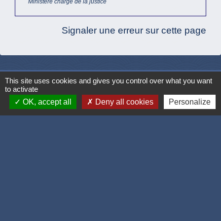
Ministère chargé de la justice
Signaler une erreur sur cette page
This site uses cookies and gives you control over what you want
Accueil / contacts
to activate
OK, accept all
Deny all cookies
Personalize
Commune de Corcelles-les-Monts
15, rue Eiffel
21160 Corcelles-les-Monts - FRANCE
+33 3 80 42 93 40
Contact par formulaire
Mél
: mairie@corcelles-les-monts.fr