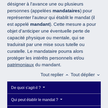
désigner à l'avance une ou plusieurs
personnes (appelées
mandataires
) pour
représenter l'auteur qui établit le mandat (il
est appelé
mandant
). Cette mesure a pour
objet d'anticiper une éventuelle perte de
capacité physique ou mentale, qui se
traduirait par une mise sous tutelle ou
curatelle. Le mandataire pourra alors
protéger les intérêts personnels et/ou
patrimoniaux
du mandant.
Tout replier
Tout déplier
keyboard_arrow_up
keyboard_arrow_down
De quoi s'agit-il ?
Qui peut établir le mandat ?