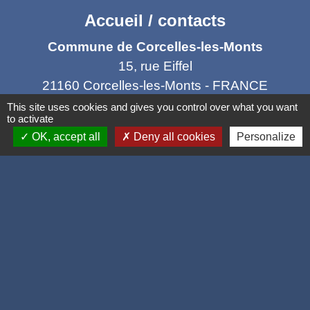
Accueil / contacts
Commune de Corcelles-les-Monts
15, rue Eiffel
21160 Corcelles-les-Monts - FRANCE
+33 3 80 42 93 40
This site uses cookies and gives you control over what you want
to activate
Contact par formulaire
OK, accept all
Deny all cookies
Personalize
Mél
: mairie@corcelles-les-monts.fr
Liens
Dijon Métropole
Département de la Côte d'or
Région Bourgogne Franche Comté