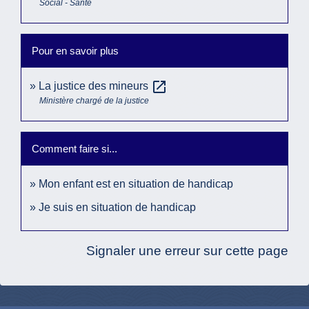
Social - Santé
Pour en savoir plus
open_in_new
La justice des mineurs
Ministère chargé de la justice
Comment faire si...
Mon enfant est en situation de handicap
Je suis en situation de handicap
Signaler une erreur sur cette page