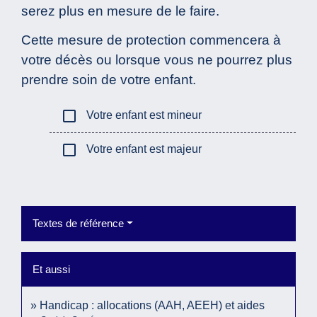
serez plus en mesure de le faire.
Cette mesure de protection commencera à
votre décès ou lorsque vous ne pourrez plus
prendre soin de votre enfant.
check_box_outline_blank
Votre enfant est mineur
check_box_outline_blank
Votre enfant est majeur
Textes de référence
Et aussi
Handicap : allocations (AAH, AEEH) et aides