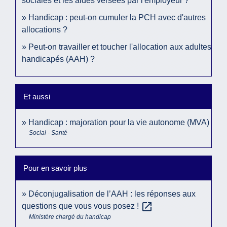
sociales et les aides versées par l'employeur ?
Handicap : peut-on cumuler la PCH avec d'autres
allocations ?
Peut-on travailler et toucher l'allocation aux adultes
handicapés (AAH) ?
Et aussi
Handicap : majoration pour la vie autonome (MVA)
Social - Santé
Pour en savoir plus
Déconjugalisation de l’AAH : les réponses aux
open_in_new
questions que vous vous posez !
Ministère chargé du handicap