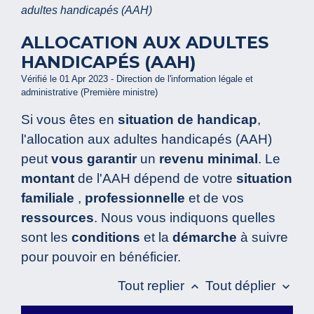
adultes handicapés (AAH)
ALLOCATION AUX ADULTES
HANDICAPÉS (AAH)
Vérifié le 01 Apr 2023 - Direction de l'information légale et
administrative (Première ministre)
Si vous êtes en
situation de handicap
,
l'allocation aux adultes handicapés (AAH)
peut
vous garantir
un
revenu minimal
. Le
montant
de l'AAH dépend de votre
situation
familiale
,
professionnelle
et de vos
ressources
. Nous vous indiquons quelles
sont les
conditions
et la
démarche
à suivre
pour pouvoir en bénéficier.
Tout replier
Tout déplier
keyboard_arrow_up
keyboard_arrow_down