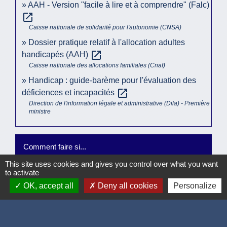
AAH - Version "facile à lire et à comprendre" (Falc)
open_in_new
Caisse nationale de solidarité pour l'autonomie (CNSA)
Dossier pratique relatif à l'allocation adultes
open_in_new
handicapés (AAH)
Caisse nationale des allocations familiales (Cnaf)
Handicap : guide-barème pour l'évaluation des
open_in_new
déficiences et incapacités
Direction de l'information légale et administrative (Dila) - Première
ministre
Comment faire si...
This site uses cookies and gives you control over what you want
Je suis en situation de handicap
to activate
OK, accept all
Deny all cookies
Personalize
Signaler une erreur sur cette page