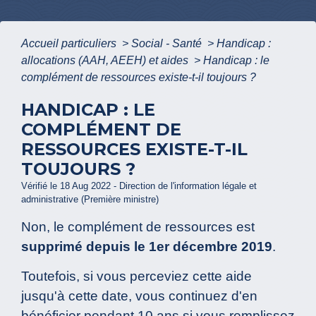
Accueil particuliers
>
Social - Santé
>
Handicap :
allocations (AAH, AEEH) et aides
>
Handicap : le
complément de ressources existe-t-il toujours ?
HANDICAP : LE
COMPLÉMENT DE
RESSOURCES EXISTE-T-IL
TOUJOURS ?
Vérifié le 18 Aug 2022 - Direction de l'information légale et
administrative (Première ministre)
Non, le complément de ressources est
supprimé depuis le 1
er
décembre 2019
.
Toutefois, si vous perceviez cette aide
jusqu'à cette date, vous continuez d'en
bénéficier pendant 10 ans si vous remplissez