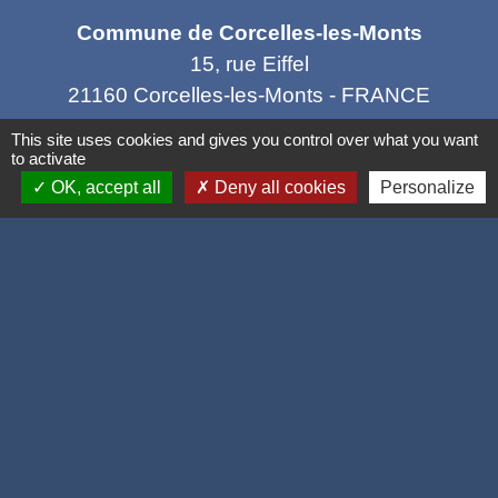
Commune de Corcelles-les-Monts
15, rue Eiffel
21160 Corcelles-les-Monts - FRANCE
+33 3 80 42 93 40
This site uses cookies and gives you control over what you want
to activate
Contact par formulaire
OK, accept all
Deny all cookies
Personalize
Mél
: mairie@corcelles-les-monts.fr
Liens
Dijon Métropole
Département de la Côte d'or
Région Bourgogne Franche Comté
Panneau Pocket