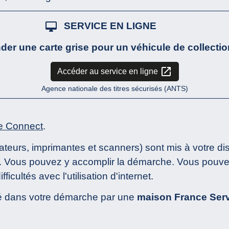
desktop_mac
SERVICE EN LIGNE
er une carte grise pour un véhicule de collectio
open_in_new
Accéder au service en ligne
Agence nationale des titres sécurisés (ANTS)
e Connect
.
ateurs, imprimantes et scanners) sont mis à votre di
s. Vous pouvez y accomplir la démarche. Vous pouve
icultés avec l'utilisation d'internet.
 dans votre démarche par une
maison France Ser