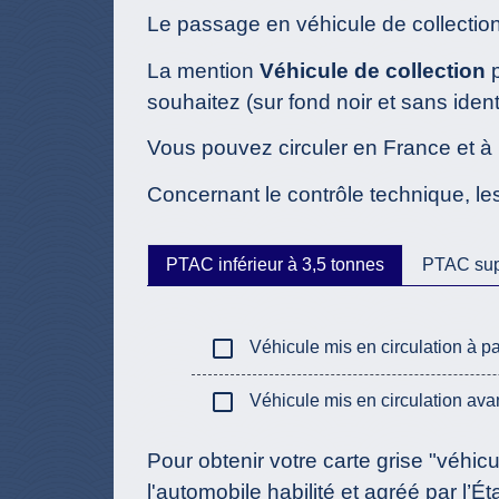
Le passage en véhicule de collection 
La mention
Véhicule de collection
p
souhaitez (sur fond noir et sans identi
Vous pouvez circuler en France et à l
Concernant le contrôle technique, les
PTAC inférieur à 3,5 tonnes
PTAC supé
check_box_outline_blank
Véhicule mis en circulation à pa
check_box_outline_blank
Véhicule mis en circulation ava
Pour obtenir votre carte grise "véhic
l'automobile habilité
et agréé par l’Éta