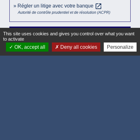
open_in_new
Régler un litige avec votre banque
Autorité de contrôle prudentiel et de résolution (ACPR)
This site uses cookies and gives you control over what you want
Comment faire si...
to activate
OK, accept all
Deny all cookies
Personalize
Un proche est décédé
Je pars vivre à l'étranger
Signaler une erreur sur cette page
Accueil / contacts
Commune de Corcelles-les-Monts
15, rue Eiffel