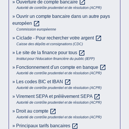
open_in_new
Ouverture de compte bancaire
Autorité de contrôle prudentiel et de résolution (ACPR)
Ouvrir un compte bancaire dans un autre pays
open_in_new
européen
Commission européenne
open_in_new
Ciclade - Pour rechercher votre argent
Caisse des dépôts et consignations (CDC)
open_in_new
Le site de la finance pour tous
Institut pour l'éducation financière du public (IEFP)
open_in_new
Fonctionnement d'un compte en banque
Autorité de contrôle prudentiel et de résolution (ACPR)
open_in_new
Les codes BIC et IBAN
Autorité de contrôle prudentiel et de résolution (ACPR)
open_in_new
Virement SEPA et prélèvement SEPA
Autorité de contrôle prudentiel et de résolution (ACPR)
open_in_new
Droit au compte
Autorité de contrôle prudentiel et de résolution (ACPR)
open_in_new
Principaux tarifs bancaires