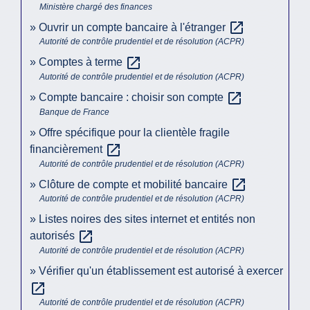
Ministère chargé des finances
open_in_new
Ouvrir un compte bancaire à l'étranger
Autorité de contrôle prudentiel et de résolution (ACPR)
open_in_new
Comptes à terme
Autorité de contrôle prudentiel et de résolution (ACPR)
open_in_new
Compte bancaire : choisir son compte
Banque de France
Offre spécifique pour la clientèle fragile
open_in_new
financièrement
Autorité de contrôle prudentiel et de résolution (ACPR)
open_in_new
Clôture de compte et mobilité bancaire
Autorité de contrôle prudentiel et de résolution (ACPR)
Listes noires des sites internet et entités non
open_in_new
autorisés
Autorité de contrôle prudentiel et de résolution (ACPR)
Vérifier qu'un établissement est autorisé à exercer
open_in_new
Autorité de contrôle prudentiel et de résolution (ACPR)