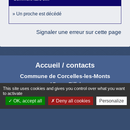
Un proche est décédé
Signaler une erreur sur cette page
Accueil / contacts
Commune de Corcelles-les-Monts
15, rue Eiffel
This site uses cookies and gives you control over what you want
21160 Corcelles-les-Monts - FRANCE
to activate
+33 3 80 42 93 40
OK, accept all
Deny all cookies
Personalize
Contact par formulaire
Mél
: mairie@corcelles-les-monts.fr