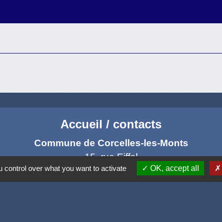
Accueil / contacts
Commune de Corcelles-les-Monts
15, rue Eiffel
 control over what you want to activate
OK, accept all
21160 Corcelles-les-Monts - FRANCE
+33 3 80 42 93 40
Contact par formulaire