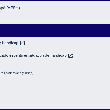
icapé (AEEH)
open_in_new
de handicap
open_in_new
et adolescents en situation de handicap
t les professions (Onisep)