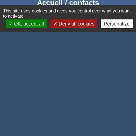
Accueil / contacts
This site uses cookies and gives you control over what you want
Commune de Corcelles-les-Monts
to activate
15, rue Eiffel
OK, accept all
Deny all cookies
Personalize
21160 Corcelles-les-Monts - FRANCE
+33 3 80 42 93 40
Contact par formulaire
Mél
: mairie@corcelles-les-monts.fr
Liens
Dijon Métropole
Département de la Côte d'or
Région Bourgogne Franche Comté
Panneau Pocket