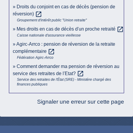
Droits du conjoint en cas de décès (pension de
open_in_new
réversion)
Groupement d'intérêt public "Union retraite"
open_in_new
Mes droits en cas de décès d'un proche retraité
Caisse nationale d'assurance vieillesse
Agirc-Arrco : pension de réversion de la retraite
open_in_new
complémentaire
Fédération Agirc-Arrco
Comment demander ma pension de réversion au
open_in_new
service des retraites de l'Etat?
Service des retraites de l'État (SRE) - Ministère chargé des
finances publiques
Signaler une erreur sur cette page