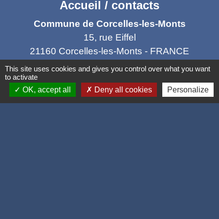
Accueil / contacts
Commune de Corcelles-les-Monts
15, rue Eiffel
21160 Corcelles-les-Monts - FRANCE
+33 3 80 42 93 40
This site uses cookies and gives you control over what you want
to activate
Contact par formulaire
OK, accept all
Deny all cookies
Personalize
Mél
: mairie@corcelles-les-monts.fr
Liens
Dijon Métropole
Département de la Côte d'or
Région Bourgogne Franche Comté
Panneau Pocket