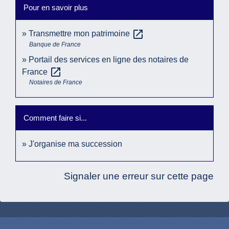
Pour en savoir plus
open_in_new
Transmettre mon patrimoine
Banque de France
Portail des services en ligne des notaires de
open_in_new
France
Notaires de France
Comment faire si...
J'organise ma succession
Signaler une erreur sur cette page