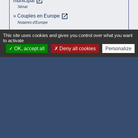
open_in_new
municipal
Sénat
open_in_new
Couples en Europe
Notaires d'Europe
This site uses cookies and gives you control over what you want
Signaler une erreur sur cette page
to activate
OK, accept all
Deny all cookies
Personalize
Accueil / contacts
Commune de Corcelles-les-Monts
15, rue Eiffel
21160 Corcelles-les-Monts - FRANCE
+33 3 80 42 93 40
Contact par formulaire