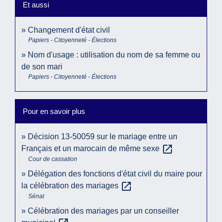
Et aussi
Changement d'état civil
Papiers - Citoyenneté - Élections
Nom d'usage : utilisation du nom de sa femme ou
de son mari
Papiers - Citoyenneté - Élections
Pour en savoir plus
Décision 13-50059 sur le mariage entre un
open_in_new
Français et un marocain de même sexe
Cour de cassation
Délégation des fonctions d'état civil du maire pour
open_in_new
la célébration des mariages
Sénat
Célébration des mariages par un conseiller