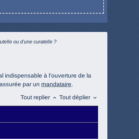
tutelle ou d'une curatelle ?
cal indispensable à l'ouverture de la
 assurée par un
mandataire
.
Tout replier
Tout déplier
keyboard_arrow_up
keyboard_arrow_down