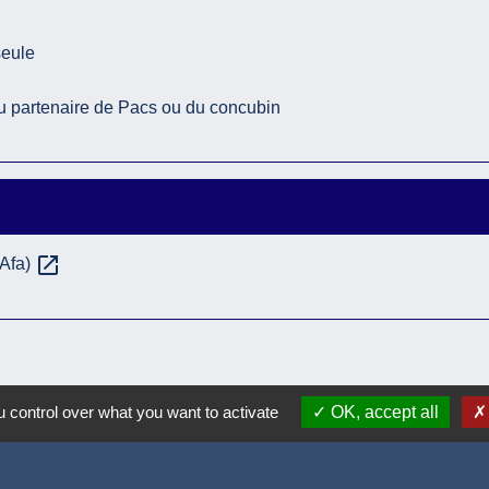
seule
du partenaire de Pacs ou du concubin
open_in_new
(Afa)
 control over what you want to activate
OK, accept all
Accueil / contacts