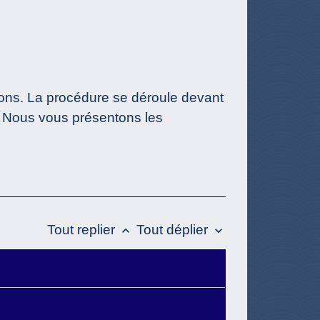
ions. La procédure se déroule devant
. Nous vous présentons les
Tout replier
Tout déplier
keyboard_arrow_up
keyboard_arrow_down