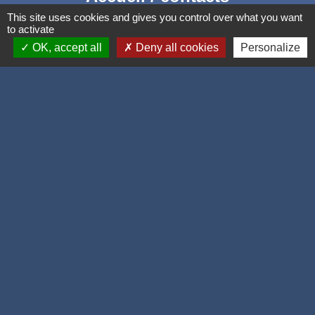
This site uses cookies and gives you control over what you want
Commune de Corcelles-les-Monts
to activate
15, rue Eiffel
OK, accept all
Deny all cookies
Personalize
21160 Corcelles-les-Monts - FRANCE
+33 3 80 42 93 40
Contact par formulaire
Mél
: mairie@corcelles-les-monts.fr
Liens
Dijon Métropole
Département de la Côte d'or
Région Bourgogne Franche Comté
Panneau Pocket