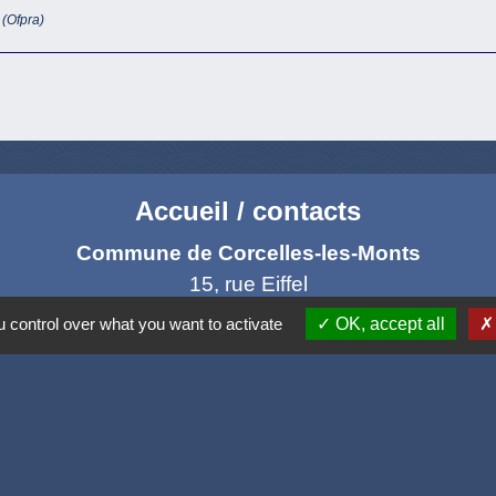
 (Ofpra)
Accueil / contacts
Commune de Corcelles-les-Monts
15, rue Eiffel
21160 Corcelles-les-Monts - FRANCE
 control over what you want to activate
OK, accept all
+33 3 80 42 93 40
Contact par formulaire
Mél
: mairie@corcelles-les-monts.fr