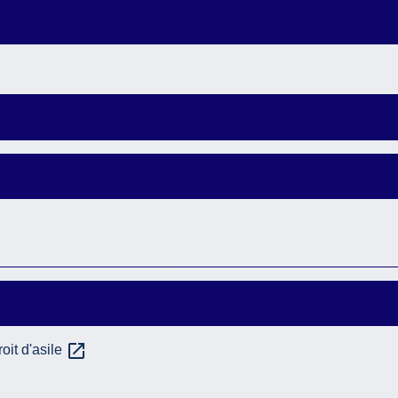
open_in_new
oit d'asile