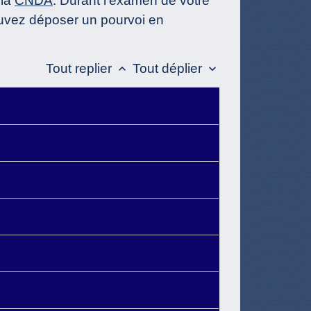
 la
CNDA
. Durant l'examen de votre
pouvez déposer un pourvoi en
Tout replier
Tout déplier
keyboard_arrow_up
keyboard_arrow_down