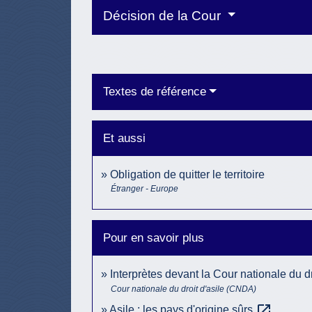
Décision de la Cour
Textes de référence
Et aussi
Obligation de quitter le territoire
Étranger - Europe
Pour en savoir plus
Interprètes devant la Cour nationale du dr
Cour nationale du droit d'asile (CNDA)
open_in_new
Asile : les pays d'origine sûrs