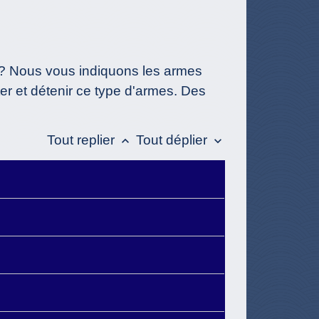
r ? Nous vous indiquons les armes
ter et détenir ce type d'armes. Des
Tout replier
Tout déplier
keyboard_arrow_up
keyboard_arrow_down