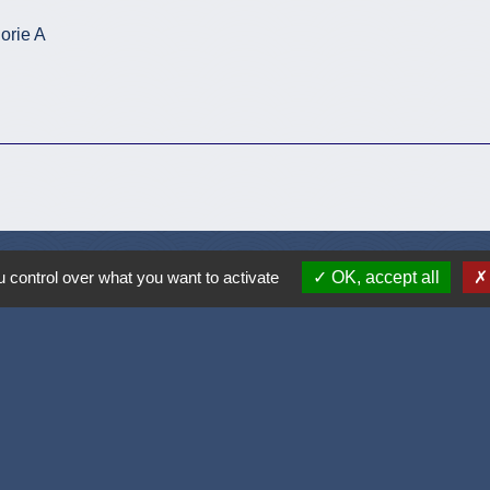
orie A
 control over what you want to activate
OK, accept all
Accueil / contacts
Commune de Corcelles-les-Monts
15, rue Eiffel
21160 Corcelles-les-Monts - FRANCE
+33 3 80 42 93 40
Contact par formulaire