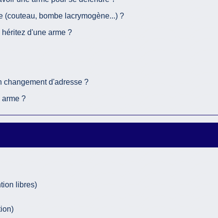
e (couteau, bombe lacrymogène...) ?
 héritez d'une arme ?
son changement d'adresse ?
e arme ?
ion libres)
ion)