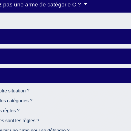
ez pas une arme de catégorie C ?
tre situation ?
tes catégories ?
s règles ?
les sont les règles ?
avoir une arme pour se défendre ?