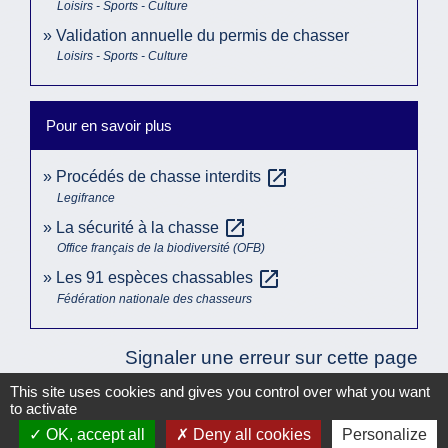
Loisirs - Sports - Culture
Validation annuelle du permis de chasser
Loisirs - Sports - Culture
Pour en savoir plus
open_in_new
Procédés de chasse interdits
Legifrance
open_in_new
La sécurité à la chasse
Office français de la biodiversité (OFB)
open_in_new
Les 91 espèces chassables
Fédération nationale des chasseurs
Signaler une erreur sur cette page
This site uses cookies and gives you control over what you want
to activate
OK, accept all
Deny all cookies
Personalize