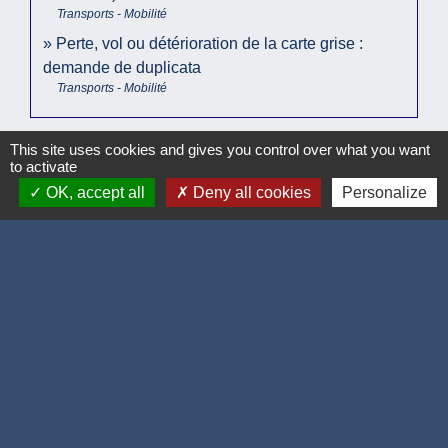
Transports - Mobilité
Perte, vol ou détérioration de la carte grise :
demande de duplicata
Transports - Mobilité
This site uses cookies and gives you control over what you want
Pour en savoir plus
to activate
OK, accept all
Deny all cookies
Personalize
Points de contrôle pour le contrôle technique d'un
open_in_new
véhicule léger
Legifrance
Signaler une erreur sur cette page
Accueil / contacts