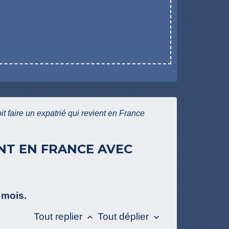
it faire un expatrié qui revient en France
ENT EN FRANCE AVEC
 mois.
Tout replier
Tout déplier
keyboard_arrow_up
keyboard_arrow_down