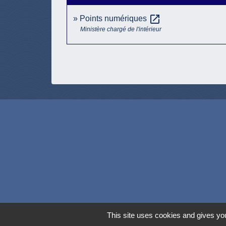
open_in_new
Points numériques
Ministère chargé de l'intérieur
This site uses cookies and gives you