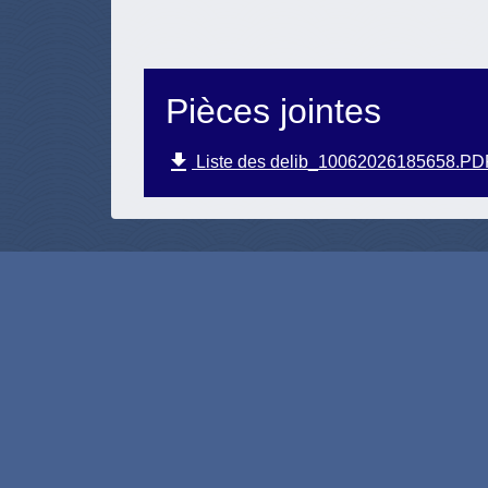
Pièces jointes
file_download
Liste des delib_10062026185658.PDF