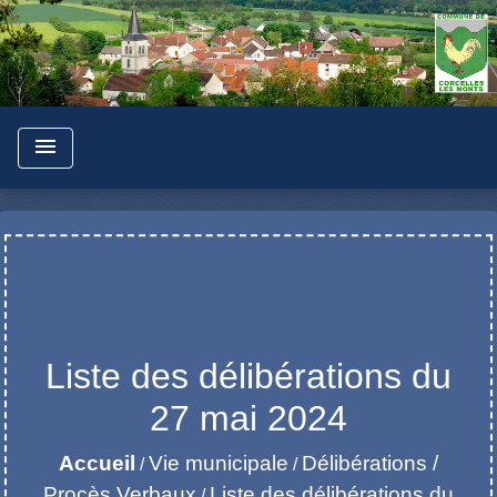
menu
Liste des délibérations du
27 mai 2024
Accueil
Vie municipale
Délibérations /
/
/
Procès Verbaux
Liste des délibérations du
/