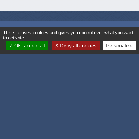
Accueil / contacts
This site uses cookies and gives you control over what you want
to activate
Commune de Corcelles-les-Monts
OK, accept all
Deny all cookies
Personalize
15, rue Eiffel
21160 Corcelles-les-Monts - FRANCE
+33 3 80 42 93 40
Contact par formulaire
Mél
: mairie@corcelles-les-monts.fr
Liens
Dijon Métropole