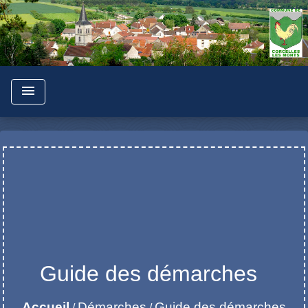
menu
Guide des démarches
Accueil
Démarches
Guide des démarches
/
/