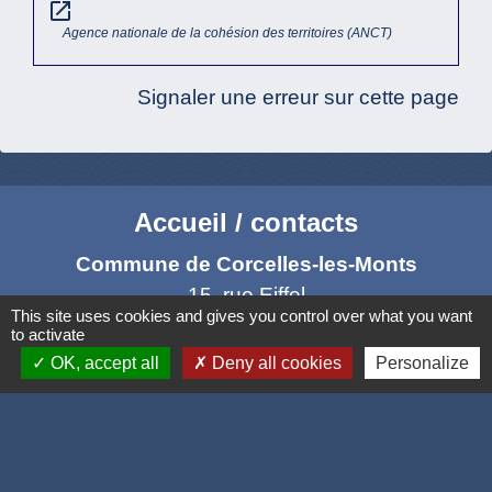
open_in_new
Agence nationale de la cohésion des territoires (ANCT)
Signaler une erreur sur cette page
Accueil / contacts
Commune de Corcelles-les-Monts
15, rue Eiffel
This site uses cookies and gives you control over what you want
21160 Corcelles-les-Monts - FRANCE
to activate
+33 3 80 42 93 40
OK, accept all
Deny all cookies
Personalize
Contact par formulaire
Mél
: mairie@corcelles-les-monts.fr