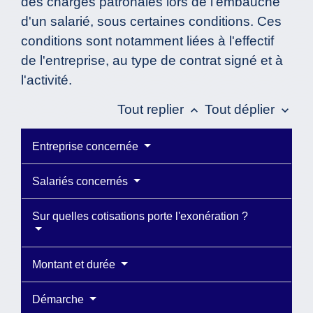
des charges patronales lors de l'embauche
d'un salarié, sous certaines conditions. Ces
conditions sont notamment liées à l'effectif
de l'entreprise, au type de contrat signé et à
l'activité.
Tout replier
Tout déplier
keyboard_arrow_up
keyboard_arrow_down
Entreprise concernée
Salariés concernés
Sur quelles cotisations porte l'exonération ?
Montant et durée
Démarche