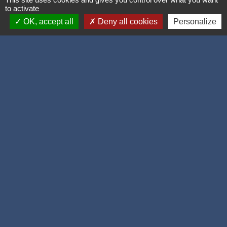
to activate
OK, accept all
Deny all cookies
Personalize
Accueil / contacts
Commune de Corcelles-les-Monts
15, rue Eiffel
21160 Corcelles-les-Monts - FRANCE
+33 3 80 42 93 40
Contact par formulaire
Mél
: mairie@corcelles-les-monts.fr
Liens
Dijon Métropole