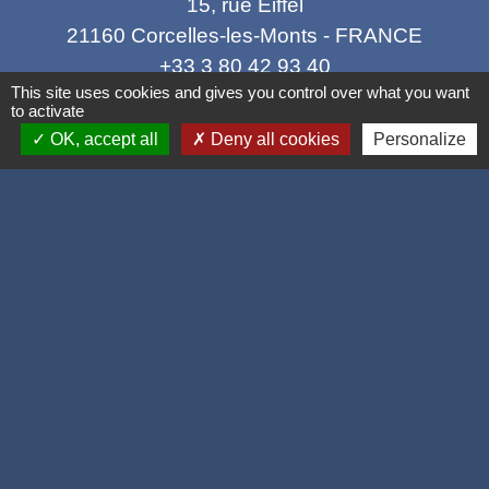
15, rue Eiffel
21160 Corcelles-les-Monts - FRANCE
+33 3 80 42 93 40
This site uses cookies and gives you control over what you want
Contact par formulaire
to activate
OK, accept all
Deny all cookies
Personalize
Mél
: mairie@corcelles-les-monts.fr
Liens
Dijon Métropole
Département de la Côte d'or
Région Bourgogne Franche Comté
Panneau Pocket
Mentions légales
-
Politique de confidentialité
-