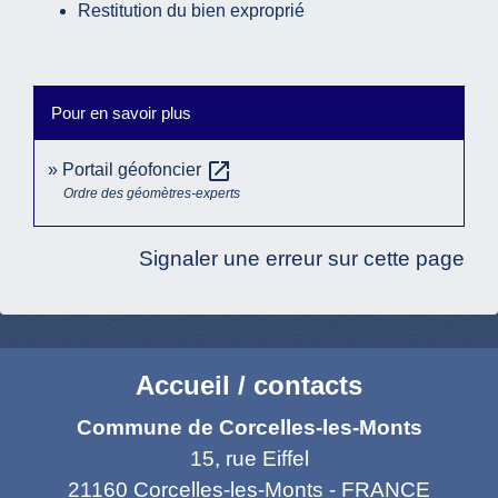
Restitution du bien exproprié
Pour en savoir plus
open_in_new
Portail géofoncier
Ordre des géomètres-experts
Signaler une erreur sur cette page
Accueil / contacts
Commune de Corcelles-les-Monts
15, rue Eiffel
21160 Corcelles-les-Monts - FRANCE