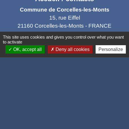
Commune de Corcelles-les-Monts
15, rue Eiffel
21160 Corcelles-les-Monts - FRANCE
+33 3 80 42 93 40
This site uses cookies and gives you control over what you want
to activate
Contact par formulaire
OK, accept all
Deny all cookies
Personalize
Mél
: mairie@corcelles-les-monts.fr
Liens
Dijon Métropole
Département de la Côte d'or
Région Bourgogne Franche Comté
Panneau Pocket