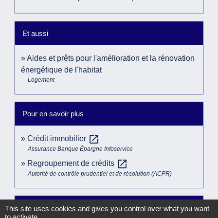
Et aussi
Aides et prêts pour l'amélioration et la rénovation
énergétique de l'habitat
Logement
Pour en savoir plus
open_in_new
Crédit immobilier
Assurance Banque Épargne Infoservice
open_in_new
Regroupement de crédits
Autorité de contrôle prudentiel et de résolution (ACPR)
Comment faire si...
This site uses cookies and gives you control over what you want
to activate