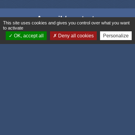
Accueil / contacts
This site uses cookies and gives you control over what you want
to activate
Commune de Corcelles-les-Monts
OK, accept all
Deny all cookies
Personalize
15, rue Eiffel
21160 Corcelles-les-Monts - FRANCE
+33 3 80 42 93 40
Contact par formulaire
Mél
: mairie@corcelles-les-monts.fr
Liens
Dijon Métropole
Département de la Côte d'or