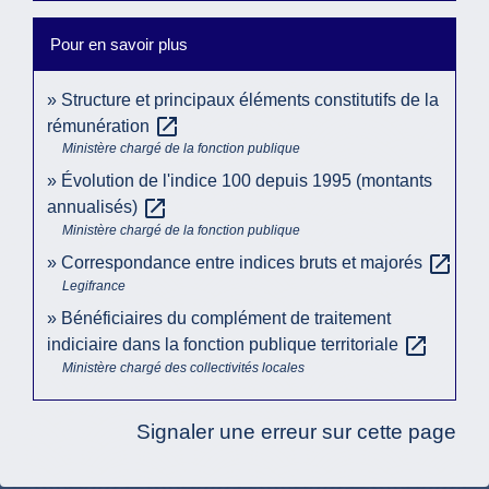
Pour en savoir plus
Structure et principaux éléments constitutifs de la
open_in_new
rémunération
Ministère chargé de la fonction publique
Évolution de l'indice 100 depuis 1995 (montants
open_in_new
annualisés)
Ministère chargé de la fonction publique
open_in_new
Correspondance entre indices bruts et majorés
Legifrance
Bénéficiaires du complément de traitement
open_in_new
indiciaire dans la fonction publique territoriale
Ministère chargé des collectivités locales
Signaler une erreur sur cette page