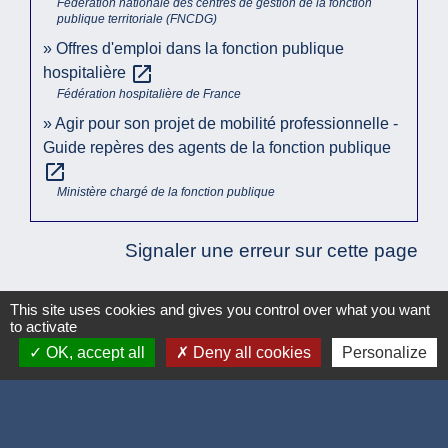
Fédération nationale des centres de gestion de la fonction
publique territoriale (FNCDG)
Offres d'emploi dans la fonction publique
open_in_new
hospitalière
Fédération hospitalière de France
Agir pour son projet de mobilité professionnelle -
Guide repères des agents de la fonction publique
open_in_new
Ministère chargé de la fonction publique
Signaler une erreur sur cette page
This site uses cookies and gives you control over what you want
to activate
OK, accept all
Deny all cookies
Personalize
Accueil / contacts
Commune de Corcelles-les-Monts
15, rue Eiffel