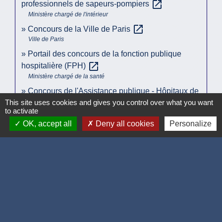
open_in_new
professionnels de sapeurs-pompiers
Ministère chargé de l'intérieur
open_in_new
Concours de la Ville de Paris
Ville de Paris
Portail des concours de la fonction publique
open_in_new
hospitalière (FPH)
Ministère chargé de la santé
Concours de l'Assistance publique - Hôpitaux de
open_in_new
This site uses cookies and gives you control over what you want
Paris (AP-HP)
to activate
Assistance publique - Hôpitaux de Paris (AP-HP)
OK, accept all
Deny all cookies
Personalize
La grossesse peut-elle compromettre
l’admissibilité ou l’admission à un concours
open_in_new
administratif ?
Ministère chargé du travail
Signaler une erreur sur cette page