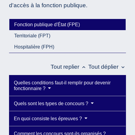
d'accès à la fonction publique.
Fonction publique d'État (FPE)
Territoriale (FPT)
Hospitalière (FPH)
Tout replier
Tout déplier
keyboard_arrow_up
keyboard_arrow_down
Quelles conditions faut-il remplir pour devenir
fonctionnaire ?
Quels sont les types de concours ?
En quoi consiste les épreuves ?
Comment les concours sont-ils organisés ?