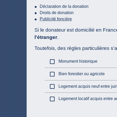
Déclaration de la donation
Droits de donation
Publicité foncière
Si le donateur est domicilié en Fran
l'étranger
.
Toutefois, des règles particulières s
check_box_outline_blank
Monument historique
check_box_outline_blank
Bien forestier ou agricole
check_box_outline_blank
Logement acquis neuf entre jui
check_box_outline_blank
Logement locatif acquis entre 