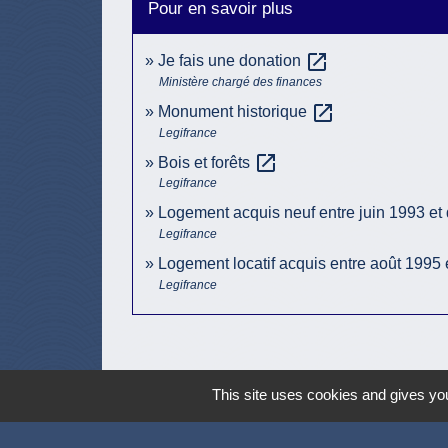
Pour en savoir plus
open_in_new
Je fais une donation
Ministère chargé des finances
open_in_new
Monument historique
Legifrance
open_in_new
Bois et forêts
Legifrance
Logement acquis neuf entre juin 1993 e
Legifrance
Logement locatif acquis entre août 199
Legifrance
This site uses cookies and gives you