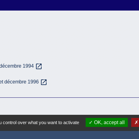
open_in_new
t décembre 1994
open_in_new
5 et décembre 1996
 control over what you want to activate
OK, accept all