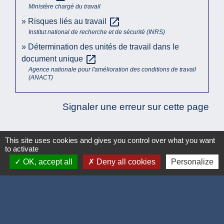
Ministère chargé du travail
open_in_new
Risques liés au travail
Institut national de recherche et de sécurité (INRS)
Détermination des unités de travail dans le
open_in_new
document unique
Agence nationale pour l'amélioration des conditions de travail
(ANACT)
Signaler une erreur sur cette page
This site uses cookies and gives you control over what you want
to activate
Accueil / contacts
OK, accept all
Deny all cookies
Personalize
Commune de Corcelles-les-Monts
15, rue Eiffel
21160 Corcelles-les-Monts - FRANCE