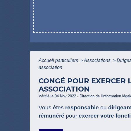
Accueil particuliers
>
Associations
>
Dirige
association
CONGÉ POUR EXERCER 
ASSOCIATION
Vérifié le 04 Nov 2022 - Direction de l'information léga
Vous êtes
responsable
ou
dirigean
rémunéré
pour
exercer votre fonct