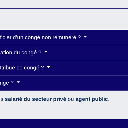
icier d'un congé non rémunéré ?
ration du congé ?
attribué ce congé ?
ongé ?
es
salarié du secteur privé
ou
agent public
.