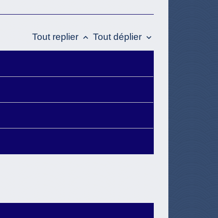
Tout replier
Tout déplier
keyboard_arrow_up
keyboard_arrow_down