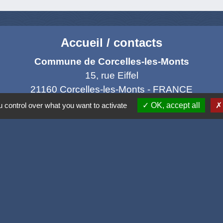
Accueil / contacts
Commune de Corcelles-les-Monts
15, rue Eiffel
21160 Corcelles-les-Monts - FRANCE
+33 3 80 42 93 40
 control over what you want to activate
OK, accept all
Contact par formulaire
Mél
: mairie@corcelles-les-monts.fr
Liens
e