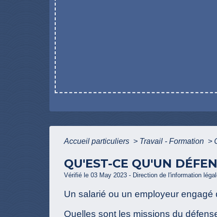
Accueil particuliers
>
Travail - Formation
>
QU'EST-CE QU'UN DÉFE
Vérifié le 03 May 2023 - Direction de l'information léga
Un salarié ou un employeur engagé d
Quelles sont les missions du défense