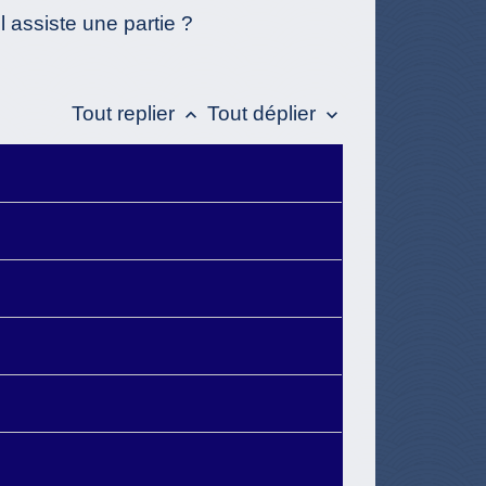
 assiste une partie ?
Tout replier
Tout déplier
keyboard_arrow_up
keyboard_arrow_down