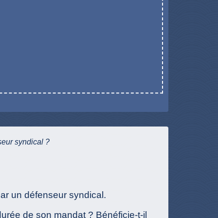
seur syndical ?
ar un défenseur syndical.
urée de son mandat ? Bénéficie-t-il