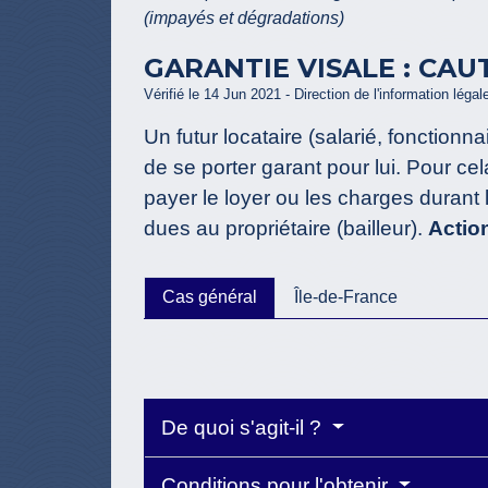
(impayés et dégradations)
GARANTIE VISALE : CAU
Vérifié le 14 Jun 2021 - Direction de l'information légal
Un futur locataire (salarié, fonctionn
de se porter garant pour lui. Pour cel
payer le loyer ou les charges durant l
dues au propriétaire (bailleur).
Actio
Cas général
Île-de-France
De quoi s'agit-il ?
Conditions pour l'obtenir