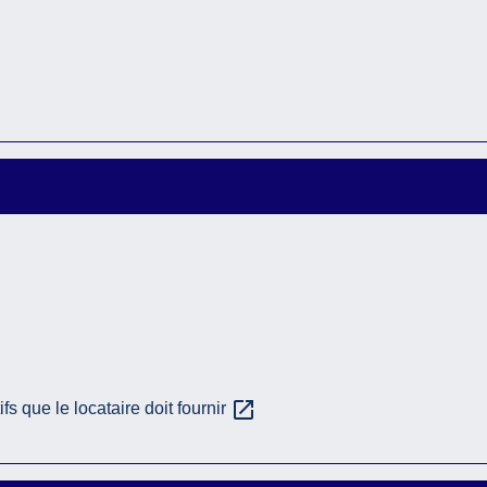
open_in_new
fs que le locataire doit fournir