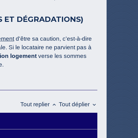
ÉS ET DÉGRADATIONS)
ement
d'être sa caution, c'est-à-dire
le. Si le locataire ne parvient pas à
ion logement
verse les sommes
e.
Tout replier
Tout déplier
keyboard_arrow_up
keyboard_arrow_down