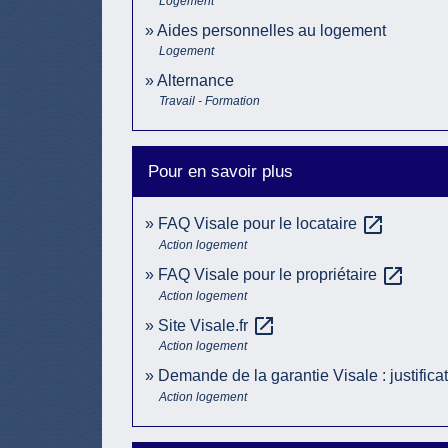
Logement
Aides personnelles au logement
Logement
Alternance
Travail - Formation
Pour en savoir plus
open_in_new
FAQ Visale pour le locataire
Action logement
open_in_new
FAQ Visale pour le propriétaire
Action logement
open_in_new
Site Visale.fr
Action logement
Demande de la garantie Visale : justificati
Action logement