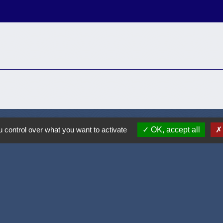
 control over what you want to activate
OK, accept all
Accueil / contacts
Commune de Corcelles-les-Monts
15, rue Eiffel
21160 Corcelles-les-Monts - FRANCE
+33 3 80 42 93 40
Contact par formulaire