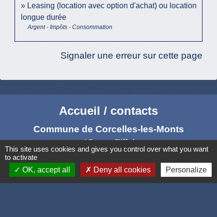
Leasing (location avec option d'achat) ou location
longue durée
Argent - Impôts - Consommation
Signaler une erreur sur cette page
Accueil / contacts
Commune de Corcelles-les-Monts
15, rue Eiffel
This site uses cookies and gives you control over what you want
21160 Corcelles-les-Monts - FRANCE
to activate
+33 3 80 42 93 40
OK, accept all
Deny all cookies
Personalize
Contact par formulaire
Mél
: mairie@corcelles-les-monts.fr