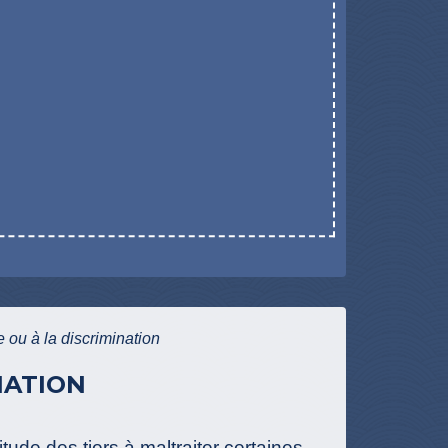
ce ou à la discrimination
NATION
titude des tiers à maltraiter certaines