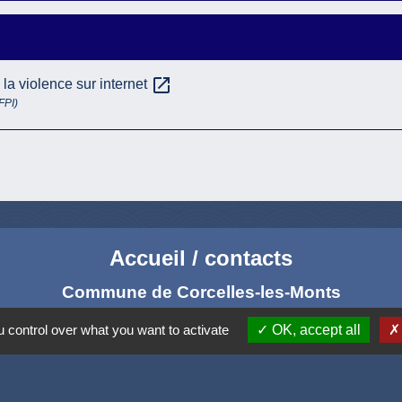
open_in_new
la violence sur internet
FPI)
Accueil / contacts
Commune de Corcelles-les-Monts
15, rue Eiffel
 control over what you want to activate
OK, accept all
21160 Corcelles-les-Monts - FRANCE
+33 3 80 42 93 40
Contact par formulaire