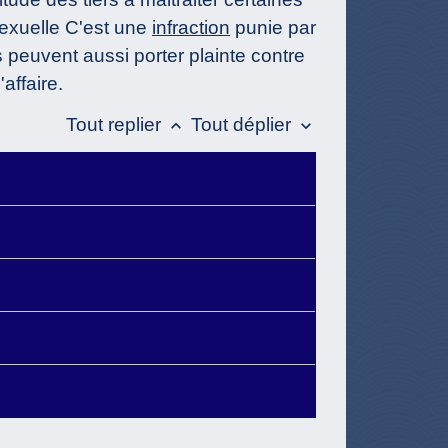
 sexuelle C'est une
infraction
punie par
s peuvent aussi porter plainte contre
affaire.
Tout replier
Tout déplier
keyboard_arrow_up
keyboard_arrow_down