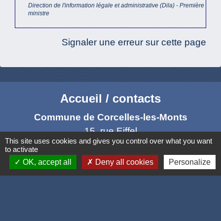
Direction de l'information légale et administrative (Dila) - Première
ministre
Signaler une erreur sur cette page
Accueil / contacts
Commune de Corcelles-les-Monts
15, rue Eiffel
This site uses cookies and gives you control over what you want
21160 Corcelles-les-Monts - FRANCE
to activate
+33 3 80 42 93 40
OK, accept all
Deny all cookies
Personalize
Contact par formulaire
Mél
: mairie@corcelles-les-monts.fr