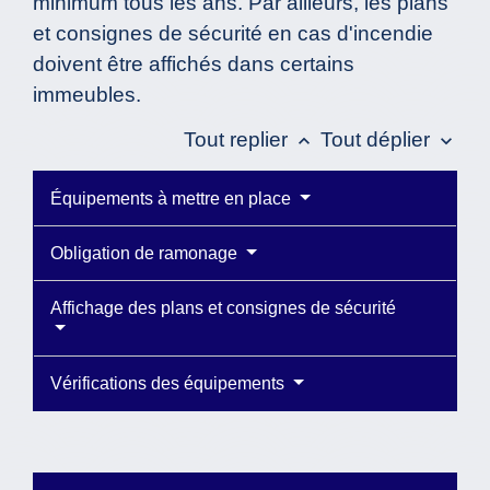
minimum tous les ans. Par ailleurs, les plans
et consignes de sécurité en cas d'incendie
doivent être affichés dans certains
immeubles.
Tout replier
Tout déplier
keyboard_arrow_up
keyboard_arrow_down
Équipements à mettre en place
Obligation de ramonage
Affichage des plans et consignes de sécurité
Vérifications des équipements