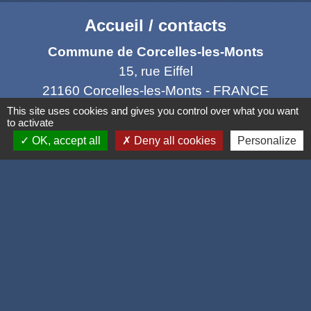
Accueil / contacts
Commune de Corcelles-les-Monts
15, rue Eiffel
21160 Corcelles-les-Monts - FRANCE
+33 3 80 42 93 40
This site uses cookies and gives you control over what you want
to activate
Contact par formulaire
OK, accept all
Deny all cookies
Personalize
Mél
: mairie@corcelles-les-monts.fr
Liens
Dijon Métropole
Département de la Côte d'or
Région Bourgogne Franche Comté