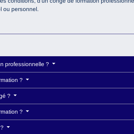
es conditions, d'un congé de formation professionne
el ou personnel.
on professionnelle ?
ormation ?
ngé ?
ormation ?
 ?