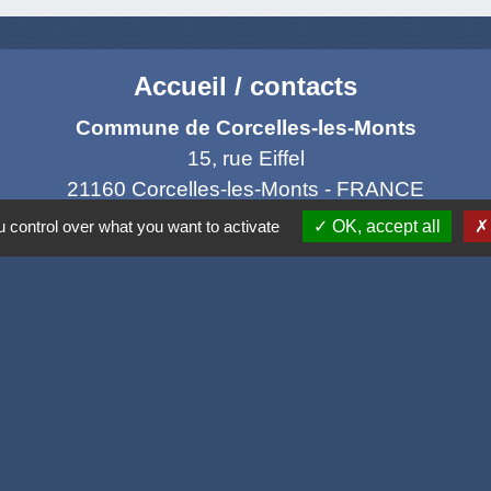
Accueil / contacts
Commune de Corcelles-les-Monts
15, rue Eiffel
21160 Corcelles-les-Monts - FRANCE
+33 3 80 42 93 40
 control over what you want to activate
OK, accept all
Contact par formulaire
Mél
: mairie@corcelles-les-monts.fr
Liens
e