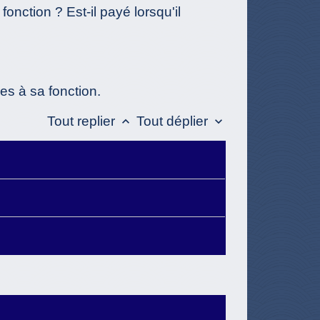
fonction ? Est-il payé lorsqu'il
es à sa fonction.
Tout replier
Tout déplier
keyboard_arrow_up
keyboard_arrow_down